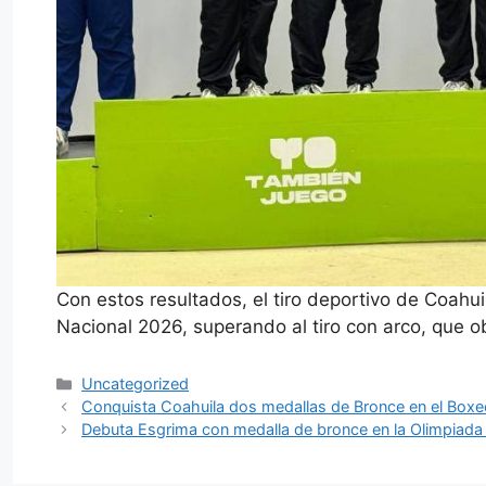
Con estos resultados, el tiro deportivo de Coahu
Nacional 2026, superando al tiro con arco, que o
Categorías
Uncategorized
Conquista Coahuila dos medallas de Bronce en el Boxe
Debuta Esgrima con medalla de bronce en la Olimpia